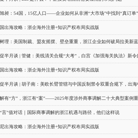
旭昶：54国，15亿人口——企业如何从非洲“大市场”中找到“真订单”？
国出海攻略：浙企海外注册+知识产权布局实战版
树理：美国制裁、盟友摇摆、壁垒重重，浙江企业如何破局拉美新蓝海
促半月谈 | 管健：美线清关合规“大考”，白宫《加强海关执法》新
国出海攻略：浙企海外注册+知识产权布局实战版
促半月谈 | 胡子南：美欧长臂管辖与中国反制禁令双重合规下，出
解有“方”，浙江有“案”——2025年度涉外商事调解二十大典型案
“言”值对话｜国际商事调解的浙江机遇与路径，他们这样说
尼出海攻略：浙企海外注册+知识产权布局实战版