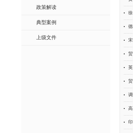
政策解读
徐
典型案例
德
上级文件
宋
贸
英
贸
调
高
印