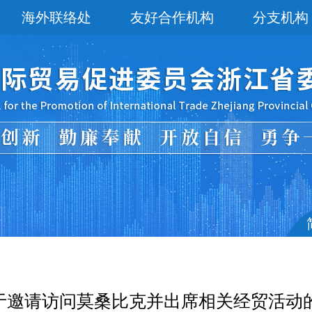
海外联络处
友好合作机构
分支机构
于邀请访问莫桑比克并出席相关经贸活动