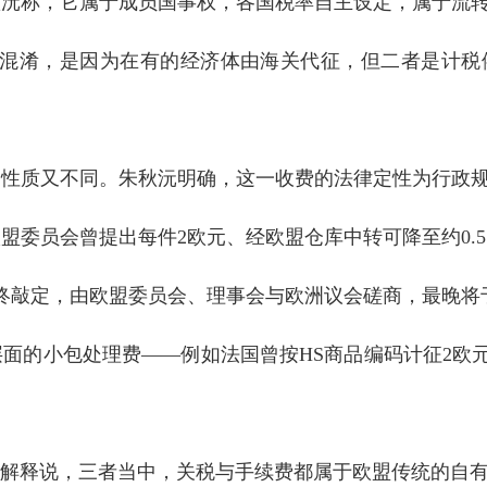
秋沅称，它属于成员国事权，各国税率自主设定，属于流
税混淆，是因为在有的经济体由海关代征，但二者是计税
，性质又不同。朱秋沅明确，这一收费的法律定性为行政
盟委员会曾提出每件2欧元、经欧盟仓库中转可降至约0.
终敲定，由欧盟委员会、理事会与欧洲议会磋商，最晚将于2
的小包处理费——例如法国曾按HS商品编码计征2欧元/类
沅解释说，三者当中，关税与手续费都属于欧盟传统的自