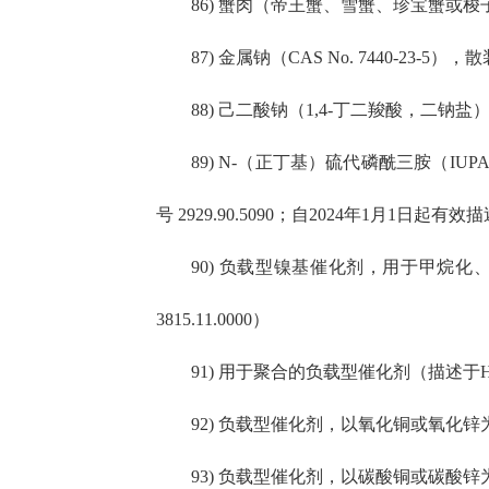
86) 蟹肉（帝王蟹、雪蟹、珍宝蟹或梭子
87) 金属钠（CAS No. 7440-23-5）
88) 己二酸钠（1,4-丁二羧酸，二钠盐）（IUPA
89) N-（正丁基）硫代磷酰三胺（IUPAC名称：N
号 2929.90.5090；自2024年1月1日起有效描
90) 负载型镍基催化剂，用于甲烷
3815.11.0000）
91) 用于聚合的负载型催化剂（描述于HTSU
92) 负载型催化剂，以氧化铜或氧化锌为活
93) 负载型催化剂，以碳酸铜或碳酸锌为活