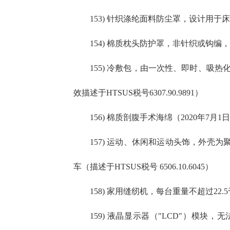
153) 针织涤纶面料防尘罩，设计用于床垫和
154) 棉质枕头防护罩，非针织或钩编，
155) 冷敷包，由一次性、即时、吸热化学
效描述于HTSUS税号6307.90.9891）
156) 棉质剖腹手术海绵（2020年7月1日之
157) 运动、休闲和运动头饰，外壳
车（描述于HTSUS税号 6506.10.6045）
158) 家用缝纫机，每台重量不超过22.
159) 液晶显示器（"LCD"）模块